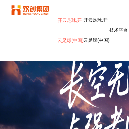
开云足球,开云足球(中国)
开云足球,开
开云足球,开
技术平台
云足球(中国)
云足球(中国)