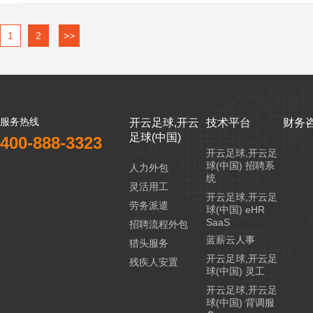
1
2
>>
服务热线
开云足球,开云
技术平台
财务
足球(中国)
400-888-3323
开云足球,开云足
球(中国) 招聘系
人力外包
统
灵活用工
开云足球,开云足
劳务派遣
球(中国) eHR
SaaS
招聘流程外包
蓝薪云人事
猎头服务
开云足球,开云足
残疾人安置
球(中国) 灵工
开云足球,开云足
球(中国) 背调服