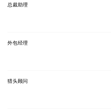
总裁助理
外包经理
猎头顾问