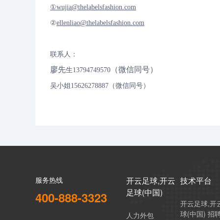
①
wujia@thelabelsfashion.com
②
ellenliao@thelabelsfashion.com
联系人：
廖先
（微信同号）
生
13794749570
吴小姐
15626278887
（微信同号）
服务热线
开云足球,开云
技术平台
足球(中国)
400-888-3323
开云足球,开
球(中国) 招
人力外包