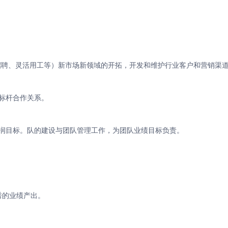
o招聘、灵活用工等）新市场新领域的开拓，开发和维护行业客户和营销渠
标杆合作关系。
利润目标。队的建设与团队管理工作，为团队业绩目标负责。
秀的业绩产出。