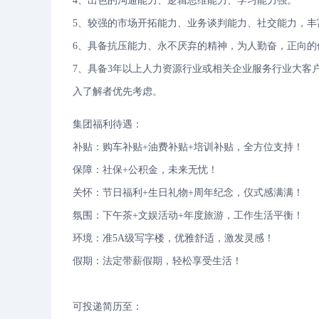
4、出色的沟通能力、逻辑思维能力、学习能力强。
5、较强的市场开拓能力、业务谈判能力、社交能力，丰
6、具备抗压能力、永不厌弃的精神，为人勤奋，正向的
7、具备3年以上人力资源行业或相关企业服务行业大客
入了解者优先考虑。
集团福利待遇：
补贴：购车补贴
+油费补贴+培训补贴，全方位支持！
保障：社保
+公积金，未来无忧！
关怀：节日福利
+生日礼物+周年纪念，仪式感满满！
氛围：下午茶
+文娱活动+年度旅游，工作生活平衡！
环境：准
5A级写字楼，优雅舒适，激发灵感！
假期：法定带薪假期，轻松享受生活！
可
投递简历至：