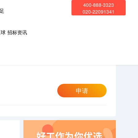
400-888-3323
足
020-22091341
足球
招标资讯
申请