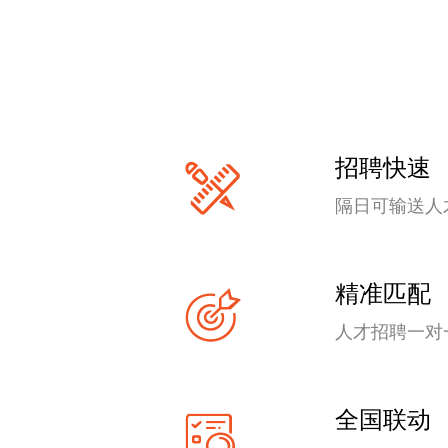
招聘快速
隔日可输送人
精准匹配
人才招聘一对
全国联动