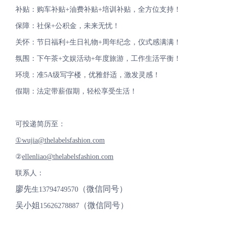
补贴：购车补贴
+油费补贴+培训补贴，全方位支持！
保障：社保
+公积金，未来无忧！
关怀：节日福利
+生日礼物+周年纪念，仪式感满满！
氛围：下午茶
+文娱活动+年度旅游，工作生活平衡！
环境：准
5A级写字楼，优雅舒适，激发灵感！
假期：法定带薪假期，轻松享受生活！
可
投递简历至：
①
wujia@thelabelsfashion.com
②
ellenliao@thelabelsfashion.com
联系人：
廖先
（微信同号）
生
13794749570
吴小姐
（微信同号）
15626278887