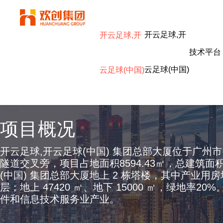
开云足球,开云足球(中国)
开云足球,开
开云足球,开
技术平台
云足球(中国)
云足球(中国)
项目概况
开云足球,开云足球(中国) 集团总部大厦位于广州
隧道交叉旁，项目占地面积8594.43㎡，总建筑面积约
(中国) 集团总部大厦地上 2 栋塔楼，其中产业用房塔楼
层；地上 47420 ㎡、地下 15000 ㎡，绿地率2
件和信息技术服务业产业。