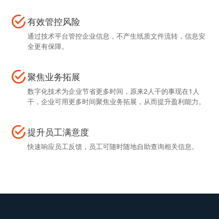
有效管控风险
通过技术平台管控企业信息，不产生纸质文件流转，信息安
全更有保障。
聚焦业务拓展
数字化技术为企业节省更多时间，原来2人干的事现在1人
干，企业可用更多时间聚焦业务拓展，从而提升盈利能力。
提升员工满意度
快速响应员工反馈，员工可随时随地自助查询相关信息。