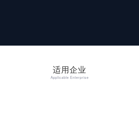
适用企业
Applicable Enterprise