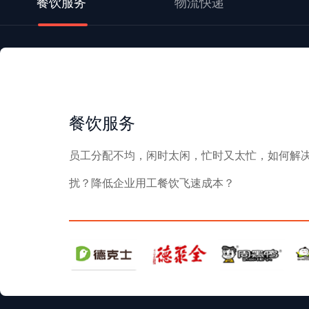
餐饮服务
物流快递
餐饮服务
员工分配不均，闲时太闲，忙时又太忙，如何解
扰？降低企业用工餐饮飞速成本？