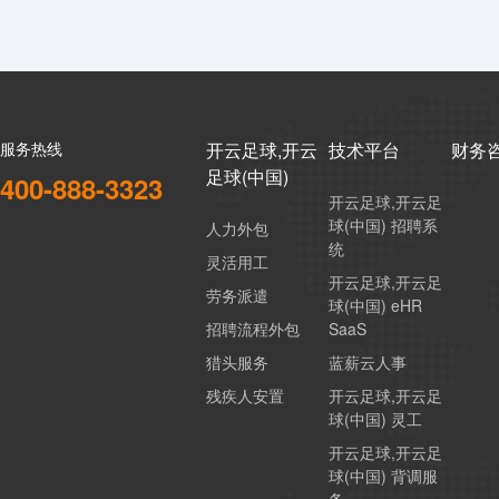
服务热线
开云足球,开云
技术平台
财务
足球(中国)
400-888-3323
开云足球,开云足
球(中国) 招聘系
人力外包
统
灵活用工
开云足球,开云足
劳务派遣
球(中国) eHR
招聘流程外包
SaaS
猎头服务
蓝薪云人事
残疾人安置
开云足球,开云足
球(中国) 灵工
开云足球,开云足
球(中国) 背调服
务