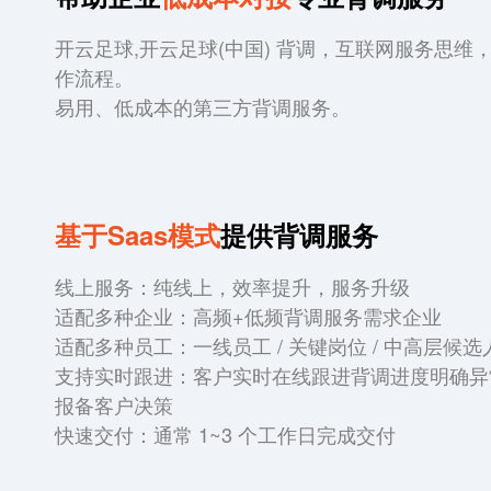
开云足球,开云足球(中国) 背调，互联网服务思维
作流程。
易用、低成本的第三方背调服务。
基于Saas模式
提供背调服务
线上服务：纯线上，效率提升，服务升级
适配多种企业：高频+低频背调服务需求企业
适配多种员工：一线员工 / 关键岗位 / 中高层候选
支持实时跟进：客户实时在线跟进背调进度明确异
报备客户决策
快速交付：通常 1~3 个工作日完成交付