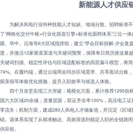
新能源人才供应
为解决风电行业特种技能人才短缺、地域分散、招聘标准不一
了“网格化交付中枢+行业化筛选引擎+标准化面聘体系”三位一
疆、华中、沿海等6大区域指挥组，建立“早会目标拆解-夕会复盘
度，并激活12家垂直渠道与关键词预警，保障单日简历推送量超
关键词扫描、稳定性评估与区域适配标签的四层漏斗模型，将简历
74%。在履约端，通过云端周会同步区域需求、共享面试台账，
探亲假等体验优化措施，提升入职效率与候选人体验。
四个月攻坚实现三大突破：规模化方面，累计推荐1295份
国六大区域20余城；质量层面，双证齐全率100%，高压电工证
零流失；机制方面，建成280人风电人才储备池，并沉淀《区
础。该体系实现了从精准触达、高效筛选到稳定入职的全链路闭
供应链。