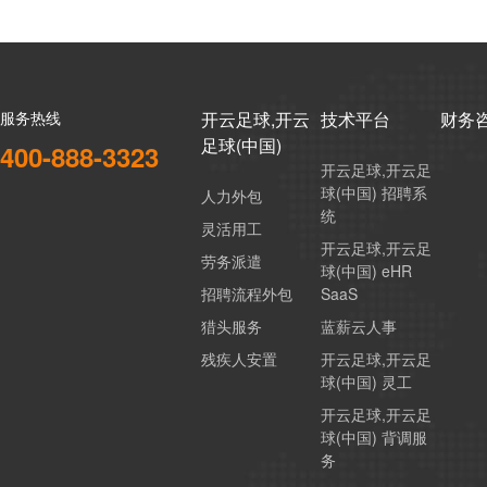
服务热线
开云足球,开云
技术平台
财务
足球(中国)
400-888-3323
开云足球,开云足
球(中国) 招聘系
人力外包
统
灵活用工
开云足球,开云足
劳务派遣
球(中国) eHR
招聘流程外包
SaaS
猎头服务
蓝薪云人事
残疾人安置
开云足球,开云足
球(中国) 灵工
开云足球,开云足
球(中国) 背调服
务