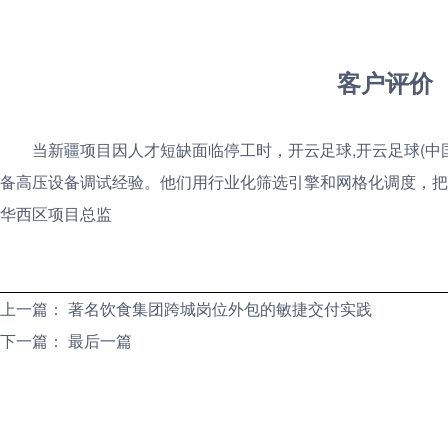
客户评价
当新疆项目因人才短缺面临停工时，开云足球,开云足球(中国
备高压设备调试经验。他们用行业化筛选引擎和网格化调度，把
华西区项目总监
上一篇：
著名饮食集团跨城岗位外包的敏捷交付实践
下一篇： 最后一篇