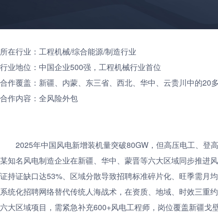
所在行业：工程机械/综合能源/制造行业
行业地位：中国企业500强，工程机械行业首位
合作覆盖：新疆、内蒙、东三省、西北、华中、云贵川中的20
合作内容：全风险外包
2025年中国风电新增装机量突破80GW，但高压电工、登
某知名风电制造企业在新疆、华中、蒙晋等六大区域同步推进风
证持证缺口达53%、区域分散导致招聘标准碎片化、旺季需月均补员
系统化招聘网络替代传统人海战术，在资质、地域、时效三重约束
六大区域项目，需紧急补充600+风电工程师，岗位覆盖新疆戈