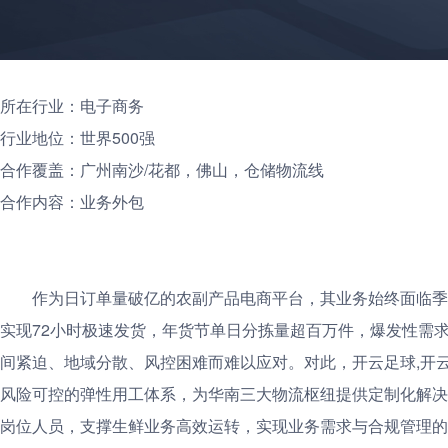
所在行业：电子商务
行业地位：世界500强
合作覆盖：广州南沙/花都，佛山，仓储物流线
合作内容：业务外包
作为日订单量破亿的农副产品电商平台，其业务始终面临
实现72小时极速发货，年货节单日分拣量超百万件，爆发性需
间紧迫、地域分散、风控困难而难以应对。对此，开云足球,开云
风险可控的弹性用工体系，为华南三大物流枢纽提供定制化解决
岗位人员，支撑生鲜业务高效运转，实现业务需求与合规管理的