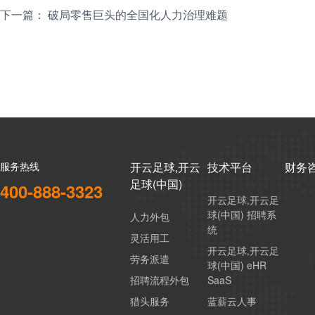
下一篇：
破局零售巨头的全国化人力治理难题
服务热线
开云足球,开云
技术平台
财务
足球(中国)
400-888-3323
开云足球,开云足
球(中国) 招聘系
人力外包
统
灵活用工
开云足球,开云足
劳务派遣
球(中国) eHR
招聘流程外包
SaaS
猎头服务
蓝薪云人事