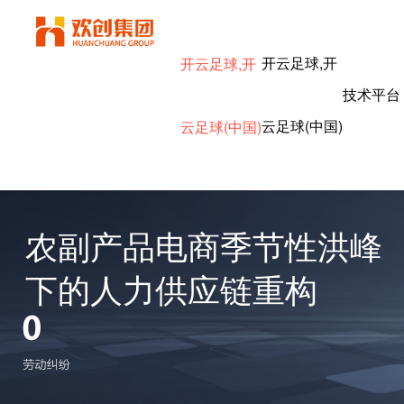
开云足球,开云足球(中国)
开云足球,开
开云足球,开
技术平台
云足球(中国)
云足球(中国)
农副产品电商季节性洪峰
下的人力供应链重构