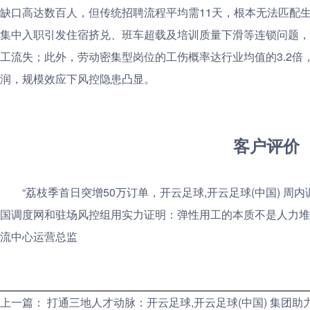
缺口高达数百人，但传统招聘流程平均需11天，根本无法匹配
集中入职引发住宿挤兑、班车超载及培训质量下滑等连锁问题，
工流失；此外，劳动密集型岗位的工伤概率达行业均值的3.2倍
润，规模效应下风控隐患凸显。
客户评价
“荔枝季首日突增50万订单，开云足球,开云足球(中国) 周内
国调度网和驻场风控组用实力证明：弹性用工的本质不是人力堆
流中心运营总监
上一篇：
打通三地人才动脉：开云足球,开云足球(中国) 集团