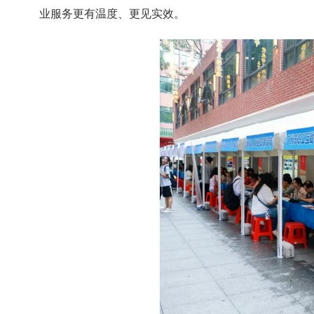
业服务更有温度、更见实效。