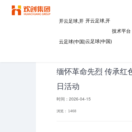
开云足球,开云足球(中国)
开云足球,开
开云足球,开
技术平台
云足球(中国)
云足球(中国)
缅怀革命先烈 传承红色
日活动
时间：2026-04-15
浏览： 1468