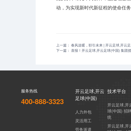
动，为实现新时代新征程的使命任务
上一篇：
春风送暖，职引未来 | 开云足球,开云足
下一篇：
喜报！开云足球,开云足球(中国) 集
服务热线
开云足球,开云
技术平台
足球(中国)
400-888-3323
开云足球,开
球(中国) 招
人力外包
统
灵活用工
开云足球,开
劳务派遣