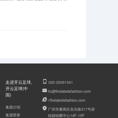
走进开云足球,
020-22091341
开云足球(中
hc@thelabelsfashion.com
国)
//thelabelsfashion.com
集团介绍
广州市番禺区东兴路317号碧
集团荣誉
桂园铂耀中心14F-15F