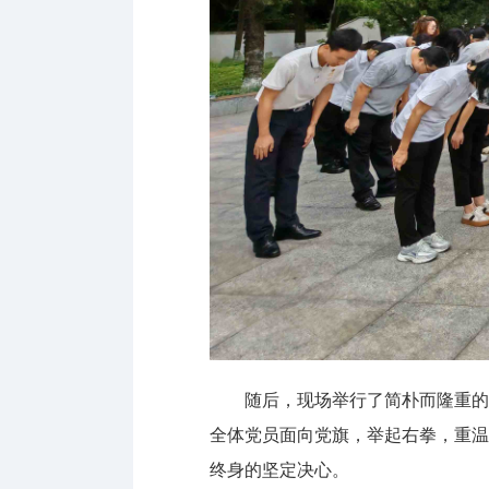
随后，现场举行了简朴而隆重的
全体党员面向党旗，举起右拳，重温
终身的坚定决心。