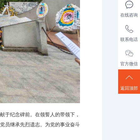
在线咨询
联系电话
官方微信
返回顶部
献于纪念碑前。在领誓人的带领下，
党员继承先烈遗志、为党的事业奋斗