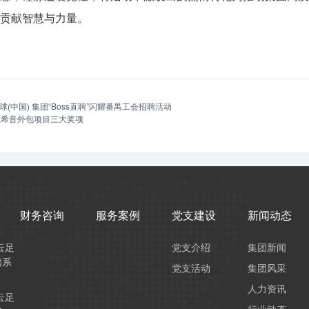
贡献智慧与力量。
球(中国) 集团“Boss直聘”闪耀番禺工会招聘活动
团揽希音外包项目三大奖项
财务咨询
服务案例
党支建设
新闻动态
云足
党支介绍
集团新闻
聘系
党支活动
集团风采
人力资讯
云足