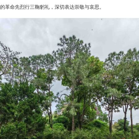
的革命先烈行三鞠躬礼，深切表达崇敬与哀思。