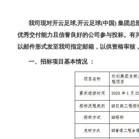
我司现对开云足球,开云足球(中国) 集团
优秀交付能力且信誉良好的公司参与投标。有
以邮件形式发至我司指定邮箱，以供资格审核
一、招标项目基本情况 ：