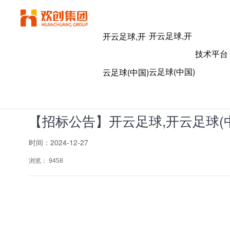
开云足球,开云足球(中国)
开云足球,开
开云足球,开
技术平台
云足球(中国)
云足球(中国)
【招标公告】开云足球,开云足球(
时间：2024-12-27
浏览： 9458