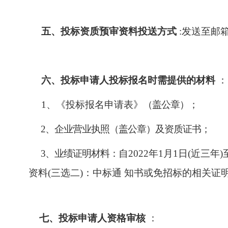
五
、
投标资质预审资料投送方式
:
发送至邮
六
、投标申请人投标报名时需提供的材料
：
1、
《
投标报名申请
表》
（
盖公章
）
；
2、企业营业执照
（
盖公章
）
及资质证书
；
3、业绩证明材料：
自2022年1月1日(近三
资料(三选二)
：
中标通 知书或免招标的相关证
七
、投标申请人资格审核
：