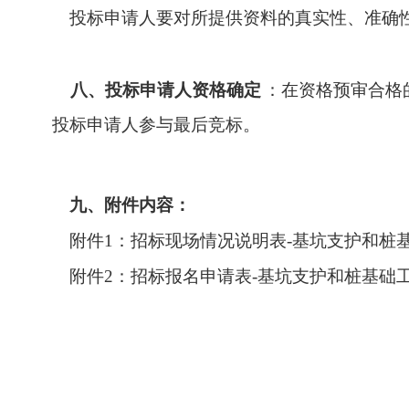
投标申请人要对所提供资料的真实性、准确
八
、投标申
请人资格确定
：在资格预审合格
投标申请人参与最后竞标。
九、附件内容：
附件
1：招标现场情况说明表-基坑支护和桩
附件
2：招标报名申请表-基坑支护和桩基础