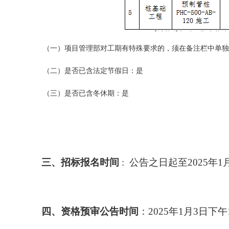
（一）
项目管理部对工期有特殊要求的，须在备注栏中单独
（二）
是否已含法定节假日：
是
（三）
是否已含冬休期：
是
三
、招标报名时间
:
公告之日起至
2025
年
1
四、
资格预审
公告
时间
：
2025
年
1
月
3
日
下午