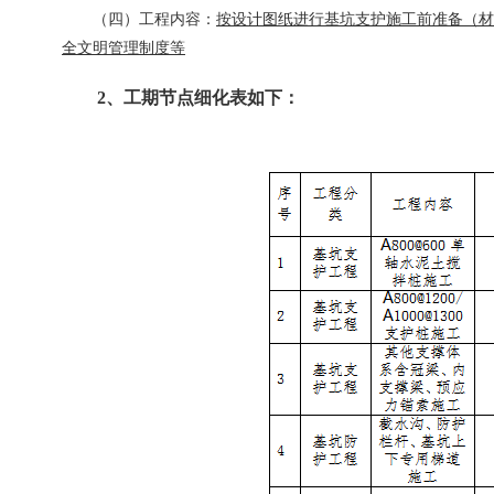
（四）
工程内容：
按设计图纸进行基坑支护施工前准备（材
全文明管理制度等
2、工期节点细化表如下：